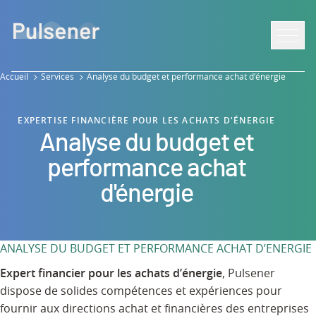
Aller
Aller à la
Aller au
au
navigation
contenu
pied
Ouvrir
de
page
Accueil
Services
Analyse du budget et performance achat d’énergie
EXPERTISE FINANCIÈRE POUR LES ACHATS D'ÉNERGIE
Analyse du budget et
performance achat
d'énergie
ANALYSE DU BUDGET ET PERFORMANCE ACHAT D’ENERGIE
Expert financier pour les achats d’énergie
, Pulsener
dispose de solides compétences et expériences pour
fournir aux directions achat et financières des entreprises