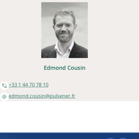
Un consultant énergie dédié
Edmond Cousin
+33 1 44 70 78 10
edmond.cousin@pulsener.fr