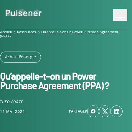
Aller
Aller à la
Aller au
au
navigation
contenu
pied
Ouvrir
de
page
Accueil
Ressources
Qu’appelle-t-on un Power Purchase Agreement
(PPA) ?
Achat d'énergie
Qu’appelle-t-on un Power
Purchase Agreement (PPA) ?
ARTICLE ÉCRIT PAR
THÉO FORTE
PARTAGER
14 MAI 2024